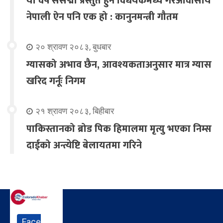
यो वर्ष संसद्मा प्रस्तुत हुने विधेयकमध्ये गैरआवासीय
नेपाली ऐन पनि एक हो : कानुनमन्त्री गौतम
२० श्रावण २०८३, बुधबार
ग्यासको अभाव छैन, आवश्यकताअनुसार मात्र ग्यास
खरिद गर्नूः निगम
२१ श्रावण २०८३, बिहीबार
पाकिस्तानको ब्रोड पिक हिमालमा मृत्यु भएका निम्स
दाईको अन्त्येष्टि बेलायतमा गरिने
Face