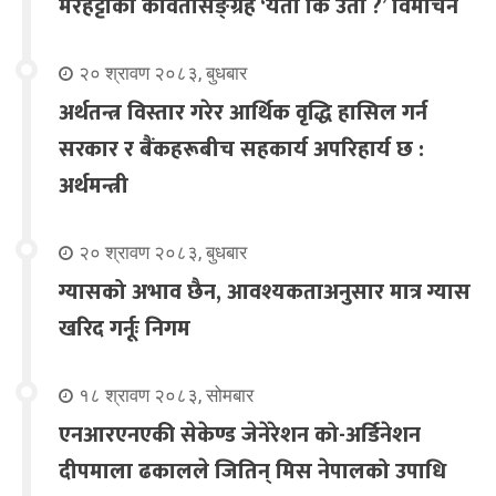
मरहट्टाको कवितासङ्ग्रह ‘यता कि उता ?’ विमोचन
२० श्रावण २०८३, बुधबार
अर्थतन्त्र विस्तार गरेर आर्थिक वृद्धि हासिल गर्न
सरकार र बैंकहरूबीच सहकार्य अपरिहार्य छ :
अर्थमन्त्री
२० श्रावण २०८३, बुधबार
ग्यासको अभाव छैन, आवश्यकताअनुसार मात्र ग्यास
खरिद गर्नूः निगम
१८ श्रावण २०८३, सोमबार
एनआरएनएकी सेकेण्ड जेनेरेशन को-अर्डिनेशन
दीपमाला ढकालले जितिन् मिस नेपालको उपाधि