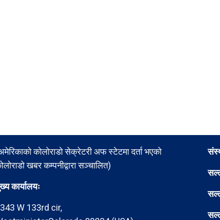
अमेरिकाको कोलोराडो सेक्रेटरी अफ स्टेटमा दर्ता भएको
संस
ोलोराडो खबर कम्पनीद्वारा सञ्चालित)
सल्
ुख्य कार्यालयः
सल्
343 W 133rd cir,
सल्