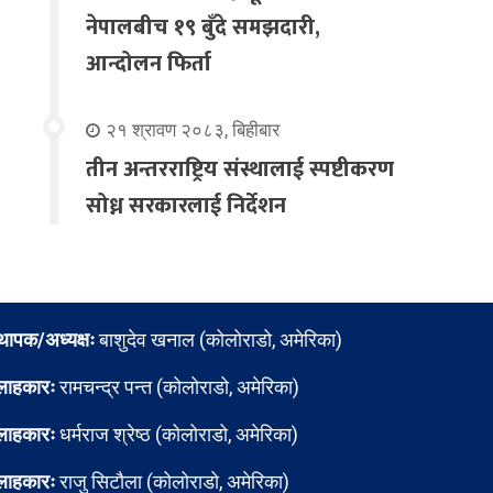
नेपालबीच १९ बुँदे समझदारी,
आन्दोलन फिर्ता
२१ श्रावण २०८३, बिहीबार
तीन अन्तरराष्ट्रिय संस्थालाई स्पष्टीकरण
सोध्न सरकारलाई निर्देशन
्थापक/अध्यक्षः
बाशुदेव खनाल (कोलोराडो, अमेरिका)
लाहकारः
रामचन्द्र पन्त (कोलोराडो, अमेरिका)
लाहकारः
धर्मराज श्रेष्ठ (कोलोराडो, अमेरिका)
लाहकारः
राजु सिटौला (कोलोराडो, अमेरिका)