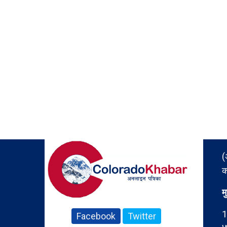
(
क
म
1
Facebook
Twitter