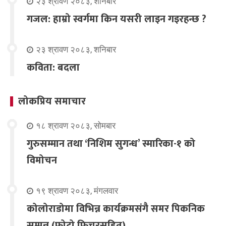
२३ श्रावण २०८३, शनिबार
गजल: हाम्रो स्वर्गमा किन यसरी लाइन गइरहन्छ ?
२३ श्रावण २०८३, शनिबार
कविता: बदला
लोकप्रिय समाचार
१८ श्रावण २०८३, सोमबार
गुरुसम्मान तथा ‘निशिम सुगन्ध’ स्मारिका-१ को
विमोचन
१९ श्रावण २०८३, मंगलवार
कोलोराडोमा विभिन्न कार्यक्रमसंगै समर पिकनिक
सम्पन्न (फोटो फिचरसहित)