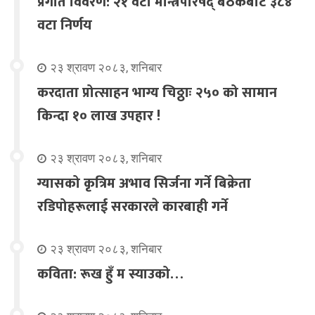
प्रगति विवरण: २१ वटा मन्त्रिपरिषद् बैठकबाट ३८४
वटा निर्णय
२३ श्रावण २०८३, शनिबार
करदाता प्रोत्साहन भाग्य चिठ्ठाः २५० को सामान
किन्दा १० लाख उपहार !
२३ श्रावण २०८३, शनिबार
ग्यासको कृत्रिम अभाव सिर्जना गर्ने बिक्रेता
रडिपोहरूलाई सरकारले कारबाही गर्ने
२३ श्रावण २०८३, शनिबार
कविता: रूख हुँ म स्याउको…