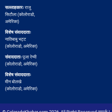
सल्लाहकारः
राजु
सिटौला (कोलोराडो,
अमेरिका)
विशेष संवाददाताः
नातिबाबु भट्ट
(कोलोराडो, अमेरिका)
संवाददाताः
पूजा रेग्मी
(कोलोराडो, अमेरिका)
विशेष संवाददाताः
मीन बोलखे
(कोलोराडो, अमेरिका)
© ColoradoKhabar.com 2026, All Right Reserved
सम्पर्क
|