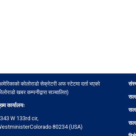
अमेरिकाको कोलोराडो सेक्रेटरी अफ स्टेटमा दर्ता भएको
संस
ोलोराडो खबर कम्पनीद्वारा सञ्चालित)
सल्
ुख्य कार्यालयः
सल्
343 W 133rd cir,
सल्
estministerColorado 80234 (USA)
विश