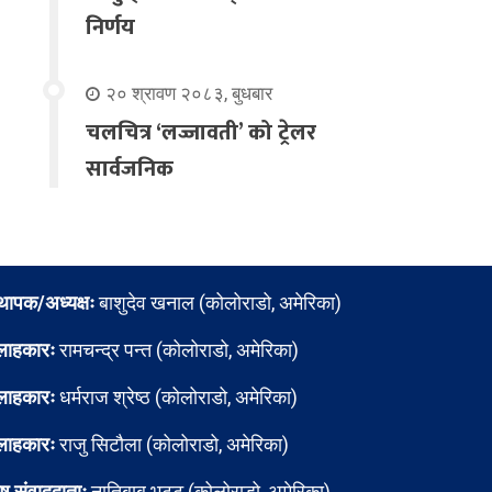
निर्णय
२० श्रावण २०८३, बुधबार
चलचित्र ‘लज्जावती’ को ट्रेलर
सार्वजनिक
्थापक/अध्यक्षः
बाशुदेव खनाल (कोलोराडो, अमेरिका)
लाहकारः
रामचन्द्र पन्त (कोलोराडो, अमेरिका)
लाहकारः
धर्मराज श्रेष्ठ (कोलोराडो, अमेरिका)
लाहकारः
राजु सिटौला (कोलोराडो, अमेरिका)
ेष संवाददाताः
नातिबाबु भट्ट (कोलोराडो, अमेरिका)