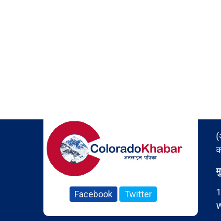
(
क
म
1
Facebook
Twitter
W