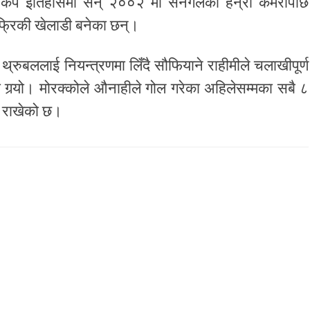
िश्वकप इतिहासमा सन् २००२ मा सेनेगलका हेन्री कमरापछि
्रिकी खेलाडी बनेका छन्।
्रुबललाई नियन्त्रणमा लिँदै सौफियाने राहीमीले चलाखीपूर्ण
गर्‍यो। मोरक्कोले औनाहीले गोल गरेका अहिलेसम्मका सबै ८
म राखेको छ।