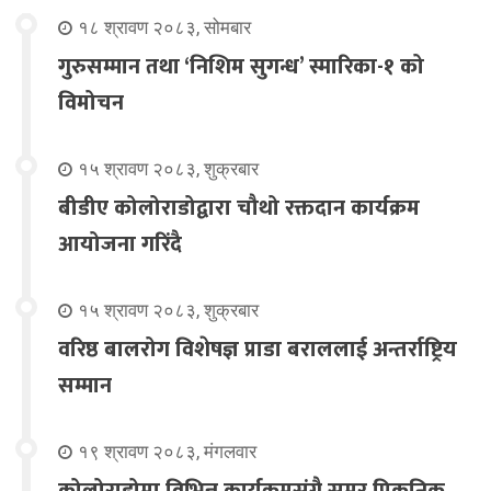
१८ श्रावण २०८३, सोमबार
गुरुसम्मान तथा ‘निशिम सुगन्ध’ स्मारिका-१ को
विमोचन
१५ श्रावण २०८३, शुक्रबार
बीडीए कोलोराडोद्वारा चौथो रक्तदान कार्यक्रम
आयोजना गरिंदै
१५ श्रावण २०८३, शुक्रबार
वरिष्ठ बालरोग विशेषज्ञ प्राडा बराललाई अन्तर्राष्ट्रिय
सम्मान
१९ श्रावण २०८३, मंगलवार
कोलोराडोमा विभिन्न कार्यक्रमसंगै समर पिकनिक