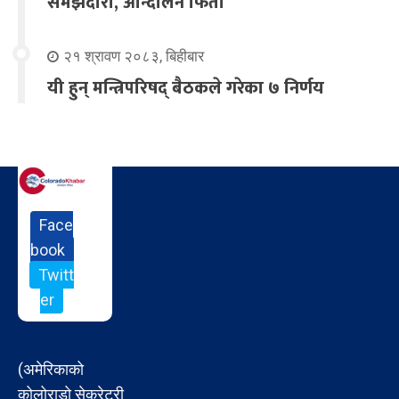
समझदारी, आन्दोलन फिर्ता
२१ श्रावण २०८३, बिहीबार
यी हुन् मन्त्रिपरिषद् बैठकले गरेका ७ निर्णय
Face
book
Twitt
er
(अमेरिकाको
कोलोराडो सेक्रेटरी