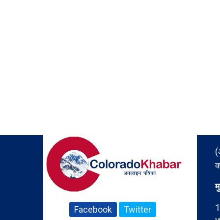
(
क
म
1
Facebook
Twitter