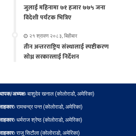
जुलाई महिनामा ७१ हजार ७७५ जना
विदेशी पर्यटक भित्रिए
२१ श्रावण २०८३, बिहीबार
तीन अन्तरराष्ट्रिय संस्थालाई स्पष्टीकरण
सोध्न सरकारलाई निर्देशन
्थापक/अध्यक्षः
बाशुदेव खनाल (कोलोराडो, अमेरिका)
लाहकारः
रामचन्द्र पन्त (कोलोराडो, अमेरिका)
लाहकारः
धर्मराज श्रेष्ठ (कोलोराडो, अमेरिका)
लाहकारः
राजु सिटौला (कोलोराडो, अमेरिका)