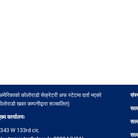
अमेरिकाको कोलोराडो सेक्रेटरी अफ स्टेटमा दर्ता भएको
संस
ोलोराडो खबर कम्पनीद्वारा सञ्चालित)
सल्
ुख्य कार्यालयः
सल्
343 W 133rd cir,
सल्