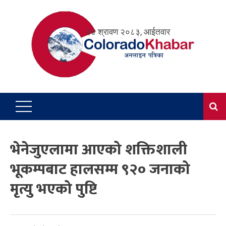
Skip
to
२४ श्रावण २०८३, आईतवार
content
भेनेजुएलामा आएको शक्तिशाली
भूकम्पबाट हालसम्म ९२० जनाको
मृत्यु भएको पुष्टि