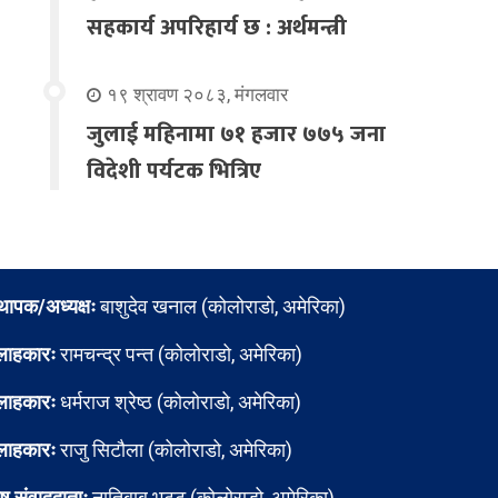
सहकार्य अपरिहार्य छ : अर्थमन्त्री
१९ श्रावण २०८३, मंगलवार
जुलाई महिनामा ७१ हजार ७७५ जना
विदेशी पर्यटक भित्रिए
्थापक/अध्यक्षः
बाशुदेव खनाल (कोलोराडो, अमेरिका)
लाहकारः
रामचन्द्र पन्त (कोलोराडो, अमेरिका)
लाहकारः
धर्मराज श्रेष्ठ (कोलोराडो, अमेरिका)
लाहकारः
राजु सिटौला (कोलोराडो, अमेरिका)
ेष संवाददाताः
नातिबाबु भट्ट (कोलोराडो, अमेरिका)