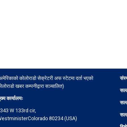
अमेरिकाको कोलोराडो सेक्रेटरी अफ स्टेटमा दर्ता भएको
संस
ोलोराडो खबर कम्पनीद्वारा सञ्चालित)
सल्
ुख्य कार्यालयः
सल्
343 W 133rd cir,
सल्
estministerColorado 80234 (USA)
विश