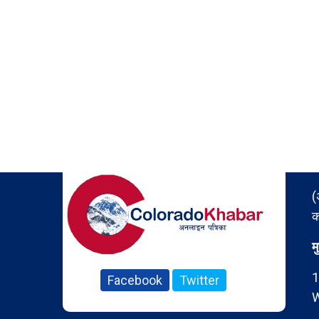
(
क
म
1
Facebook
Twitter
W