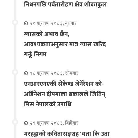
निधनपछि पर्वतारोहण क्षेत्र शोकाकुल
२० श्रावण २०८३, बुधबार
ग्यासको अभाव छैन,
आवश्यकताअनुसार मात्र ग्यास खरिद
गर्नूः निगम
१८ श्रावण २०८३, सोमबार
एनआरएनएकी सेकेण्ड जेनेरेशन को-
अर्डिनेशन दीपमाला ढकालले जितिन्
मिस नेपालको उपाधि
२१ श्रावण २०८३, बिहीबार
मरहट्टाको कवितासङ्ग्रह ‘यता कि उता