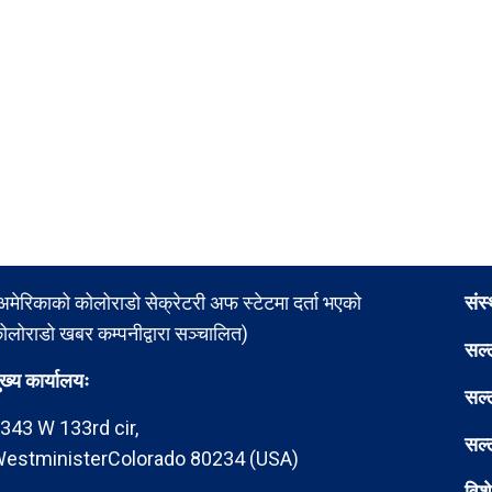
अमेरिकाको कोलोराडो सेक्रेटरी अफ स्टेटमा दर्ता भएको
संस
ोलोराडो खबर कम्पनीद्वारा सञ्चालित)
सल्
ुख्य कार्यालयः
सल्
343 W 133rd cir,
सल्
estministerColorado 80234 (USA)
विश