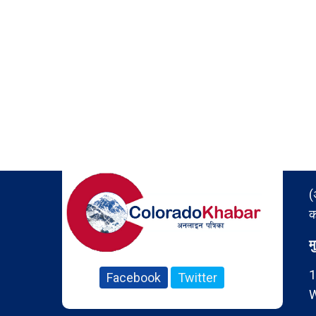
(
क
म
1
Facebook
Twitter
W