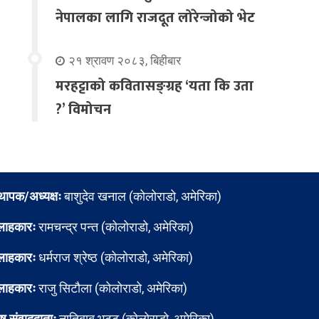
नेपालका लागि राजदूत लोरेन्जोको भेट
२१ श्रावण २०८३, बिहीबार
मरहट्टाको कवितासङ्ग्रह ‘यता कि उता
?’ विमोचन
्थापक/अध्यक्षः
बाशुदेव खनाल (कोलोराडो, अमेरिका)
लाहकारः
रामचन्द्र पन्त (कोलोराडो, अमेरिका)
लाहकारः
धर्मराज श्रेष्ठ (कोलोराडो, अमेरिका)
लाहकारः
राजु सिटौला (कोलोराडो, अमेरिका)
ेष संवाददाताः
नातिबाबु भट्ट (कोलोराडो, अमेरिका)