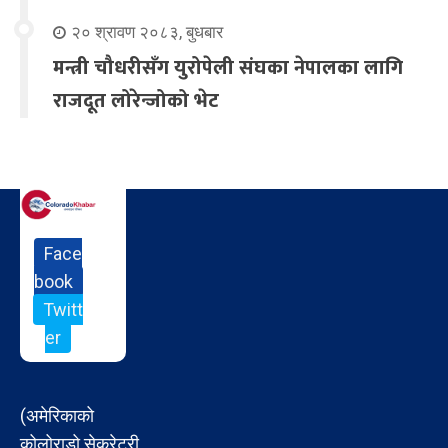
२० श्रावण २०८३, बुधबार
मन्त्री चौधरीसँग युरोपेली संघका नेपालका लागि
राजदूत लोरेन्जोको भेट
Face
book
Twitt
er
(अमेरिकाको
कोलोराडो सेक्रेटरी