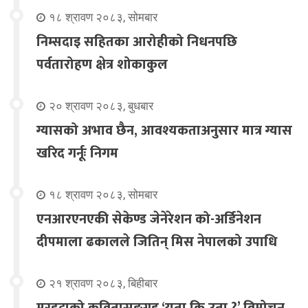
१८ श्रावण २०८३, सोमबार
निम्सदाइ सहितका आरोहीको निधनपछि
पर्वतारोहण क्षेत्र शोकाकुल
२० श्रावण २०८३, बुधबार
ग्यासको अभाव छैन, आवश्यकताअनुसार मात्र ग्यास
खरिद गर्नूः निगम
१८ श्रावण २०८३, सोमबार
एनआरएनएकी सेकेण्ड जेनेरेशन को-अर्डिनेशन
दीपमाला ढकालले जितिन् मिस नेपालको उपाधि
२१ श्रावण २०८३, बिहीबार
मरहट्टाको कवितासङ्ग्रह ‘यता कि उता ?’ विमोचन