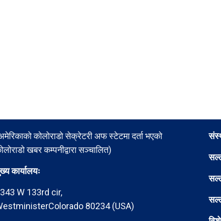
अमेरिकाको कोलोराडो सेक्रेटरी अफ स्टेटमा दर्ता भएको
संस
ोलोराडो खबर कम्पनीद्वारा सञ्चालित)
सल्
ुख्य कार्यालयः
सल्
343 W 133rd cir,
सल्
estministerColorado 80234 (USA)
विश