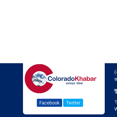
(
क
म
1
Facebook
Twitter
W