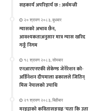
सहकार्य अपरिहार्य छ : अर्थमन्त्री
२० श्रावण २०८३, बुधबार
ग्यासको अभाव छैन,
आवश्यकताअनुसार मात्र ग्यास खरिद
गर्नूः निगम
१८ श्रावण २०८३, सोमबार
एनआरएनएकी सेकेण्ड जेनेरेशन को-
अर्डिनेशन दीपमाला ढकालले जितिन्
मिस नेपालको उपाधि
२१ श्रावण २०८३, बिहीबार
मरहट्टाको कवितासङ्ग्रह ‘यता कि उता