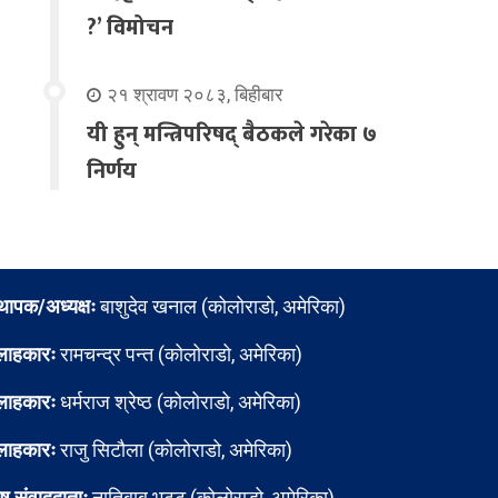
?’ विमोचन
२१ श्रावण २०८३, बिहीबार
यी हुन् मन्त्रिपरिषद् बैठकले गरेका ७
निर्णय
्थापक/अध्यक्षः
बाशुदेव खनाल (कोलोराडो, अमेरिका)
लाहकारः
रामचन्द्र पन्त (कोलोराडो, अमेरिका)
लाहकारः
धर्मराज श्रेष्ठ (कोलोराडो, अमेरिका)
लाहकारः
राजु सिटौला (कोलोराडो, अमेरिका)
ेष संवाददाताः
नातिबाबु भट्ट (कोलोराडो, अमेरिका)