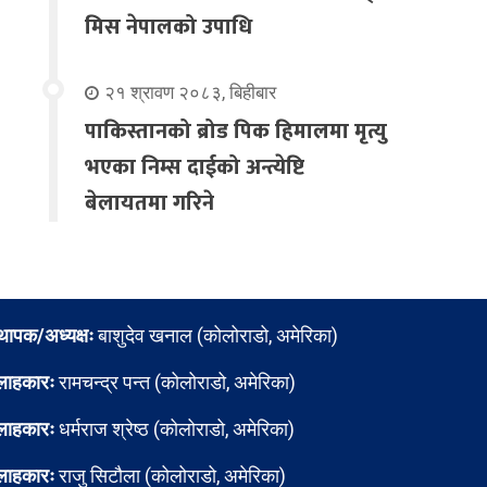
मिस नेपालको उपाधि
२१ श्रावण २०८३, बिहीबार
पाकिस्तानको ब्रोड पिक हिमालमा मृत्यु
भएका निम्स दाईको अन्त्येष्टि
बेलायतमा गरिने
्थापक/अध्यक्षः
बाशुदेव खनाल (कोलोराडो, अमेरिका)
लाहकारः
रामचन्द्र पन्त (कोलोराडो, अमेरिका)
लाहकारः
धर्मराज श्रेष्ठ (कोलोराडो, अमेरिका)
लाहकारः
राजु सिटौला (कोलोराडो, अमेरिका)