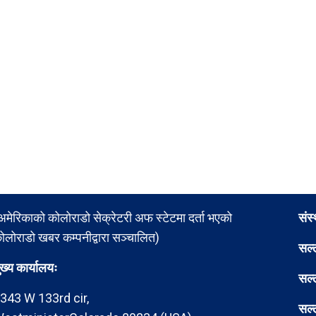
अमेरिकाको कोलोराडो सेक्रेटरी अफ स्टेटमा दर्ता भएको
संस
ोलोराडो खबर कम्पनीद्वारा सञ्चालित)
सल्
ुख्य कार्यालयः
सल्
343 W 133rd cir,
सल्