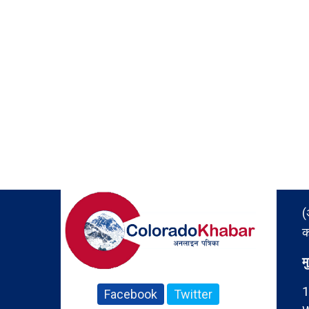
(
क
म
1
Facebook
Twitter