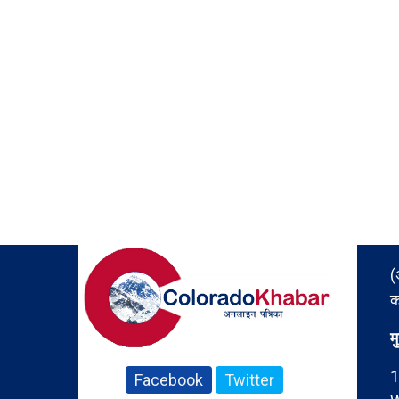
(
क
म
1
Facebook
Twitter