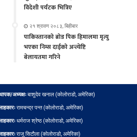
विदेशी पर्यटक भित्रिए
२१ श्रावण २०८३, बिहीबार
पाकिस्तानको ब्रोड पिक हिमालमा मृत्यु
भएका निम्स दाईको अन्त्येष्टि
बेलायतमा गरिने
्थापक/अध्यक्षः
बाशुदेव खनाल (कोलोराडो, अमेरिका)
लाहकारः
रामचन्द्र पन्त (कोलोराडो, अमेरिका)
लाहकारः
धर्मराज श्रेष्ठ (कोलोराडो, अमेरिका)
लाहकारः
राजु सिटौला (कोलोराडो, अमेरिका)