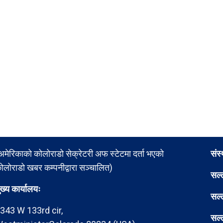
अमेरिकाको कोलोराडो सेक्रेटरी अफ स्टेटमा दर्ता भएको
संस
ोलोराडो खबर कम्पनीद्वारा सञ्चालित)
सल्
ुख्य कार्यालयः
सल्
343 W 133rd cir,
सल्