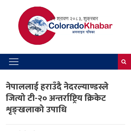
Skip
to
२२ श्रावण २०८३, शुक्रबार
content
नेपाललाई हराउँदै नेदरल्याण्डस्ले
जित्यो टी-२० अन्तर्राष्ट्रिय क्रिकेट
शृङ्खलाको उपाधि