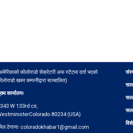
अमेरिकाको कोलोराडो सेक्रेटरी अफ स्टेटमा दर्ता भएको
संस
ोलोराडो खबर कम्पनीद्वारा सञ्चालित)
सल्
ुख्य कार्यालयः
सल्
343 W 133rd cir,
सल्
estministerColorado 80234 (USA)
विश
मेल ठेगानाः
coloradokhabar1@gmail.com