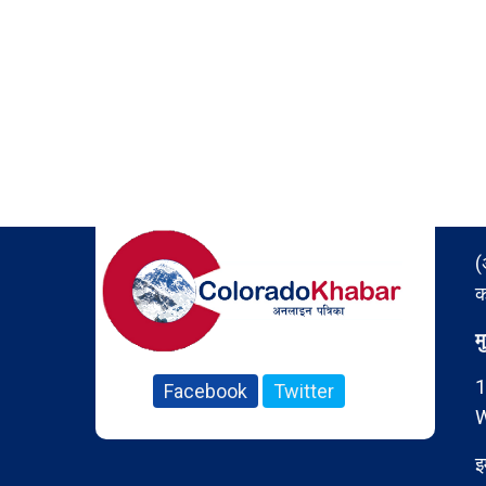
(
क
म
1
Facebook
Twitter
W
इ