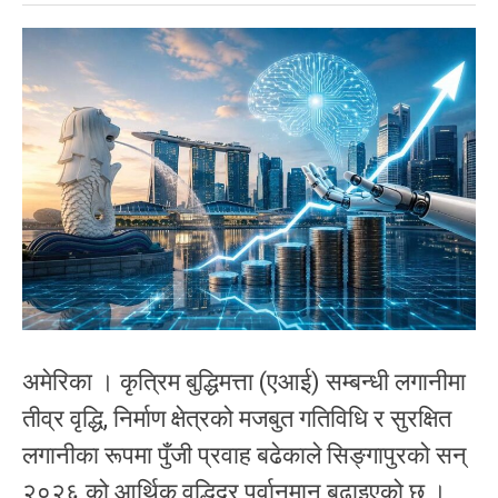
अमेरिका । कृत्रिम बुद्धिमत्ता (एआई) सम्बन्धी लगानीमा
तीव्र वृद्धि, निर्माण क्षेत्रको मजबुत गतिविधि र सुरक्षित
लगानीका रूपमा पुँजी प्रवाह बढेकाले सिङ्गापुरको सन्
२०२६ को आर्थिक वृद्धिदर पूर्वानुमान बढाइएको छ ।