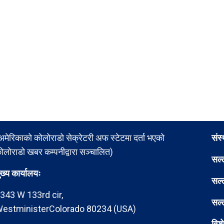
अमेरिकाको कोलोराडो सेक्रेटरी अफ स्टेटमा दर्ता भएको
संस
ोलोराडो खबर कम्पनीद्वारा सञ्चालित)
सल्
ुख्य कार्यालयः
सल्
343 W 133rd cir,
सल्
estministerColorado 80234 (USA)
विश