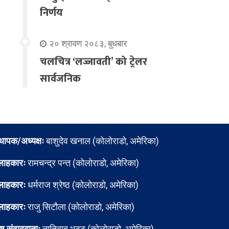
निर्णय
२० श्रावण २०८३, बुधबार
चलचित्र ‘लज्जावती’ को ट्रेलर
सार्वजनिक
्थापक/अध्यक्षः
बाशुदेव खनाल (कोलोराडो, अमेरिका)
लाहकारः
रामचन्द्र पन्त (कोलोराडो, अमेरिका)
लाहकारः
धर्मराज श्रेष्ठ (कोलोराडो, अमेरिका)
लाहकारः
राजु सिटौला (कोलोराडो, अमेरिका)
ेष संवाददाताः
नातिबाबु भट्ट (कोलोराडो, अमेरिका)