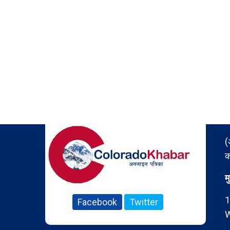
(
क
म
1
Facebook
Twitter
W