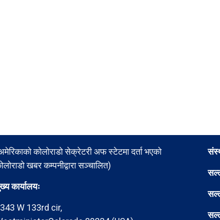
अमेरिकाको कोलोराडो सेक्रेटरी अफ स्टेटमा दर्ता भएको
संस
ोलोराडो खबर कम्पनीद्वारा सञ्चालित)
सल्
ुख्य कार्यालयः
सल्
343 W 133rd cir,
सल्