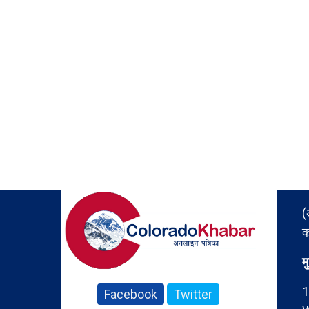
(
क
म
1
Facebook
Twitter