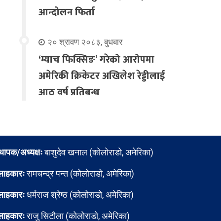
आन्दोलन फिर्ता
२० श्रावण २०८३, बुधबार
‘म्याच फिक्सिङ’ गरेको आरोपमा
अमेरिकी क्रिकेटर अखिलेश रेड्डीलाई
आठ वर्ष प्रतिबन्ध
्थापक/अध्यक्षः
बाशुदेव खनाल (कोलोराडो, अमेरिका)
लाहकारः
रामचन्द्र पन्त (कोलोराडो, अमेरिका)
लाहकारः
धर्मराज श्रेष्ठ (कोलोराडो, अमेरिका)
लाहकारः
राजु सिटौला (कोलोराडो, अमेरिका)