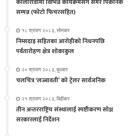
कोलोराडोमा विभिन्न कार्यक्रमसंगै समर पिकनिक
सम्पन्न (फोटो फिचरसहित)
१८ श्रावण २०८३, सोमबार
निम्सदाइ सहितका आरोहीको निधनपछि
पर्वतारोहण क्षेत्र शोकाकुल
२० श्रावण २०८३, बुधबार
चलचित्र ‘लज्जावती’ को ट्रेलर सार्वजनिक
२१ श्रावण २०८३, बिहीबार
तीन अन्तरराष्ट्रिय संस्थालाई स्पष्टीकरण सोध्न
सरकारलाई निर्देशन