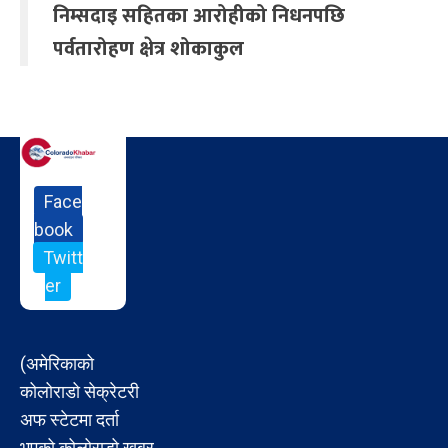
निम्सदाइ सहितका आरोहीको निधनपछि
पर्वतारोहण क्षेत्र शोकाकुल
Face
book
Twitt
er
(अमेरिकाको
कोलोराडो सेक्रेटरी
अफ स्टेटमा दर्ता
भएको कोलोराडो खबर