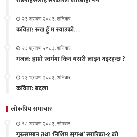
रडिपोहरूलाई सरकारले कारबाही गर्ने
२३ श्रावण २०८३, शनिबार
कविता: रूख हुँ म स्याउको…
२३ श्रावण २०८३, शनिबार
गजल: हाम्रो स्वर्गमा किन यसरी लाइन गइरहन्छ ?
२३ श्रावण २०८३, शनिबार
कविता: बदला
लोकप्रिय समाचार
१८ श्रावण २०८३, सोमबार
गुरुसम्मान तथा ‘निशिम सुगन्ध’ स्मारिका-१ को