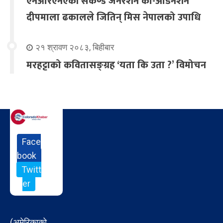
एनआरएनएकी सेकेण्ड जेनेरेशन को-अर्डिनेशन
दीपमाला ढकालले जितिन् मिस नेपालको उपाधि
२१ श्रावण २०८३, बिहीबार
मरहट्टाको कवितासङ्ग्रह ‘यता कि उता ?’ विमोचन
Face
book
Twitt
er
(अमेरिकाको