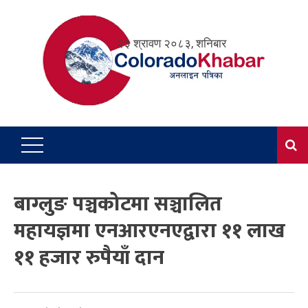
Skip
to
२३ श्रावण २०८३, शनिबार
content
बाग्लुङ पञ्चकोटमा सञ्चालित
महायज्ञमा एनआरएनएद्वारा ११ लाख
११ हजार रुपैयाँ दान