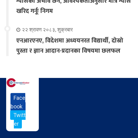
ग्यासको अभाव छैन, आवश्यकताअनुसार मात्र ग्यास
खरिद गर्नूः निगम
२२ श्रावण २०८३, शुक्रबार
एनआरएनए, विदेशमा अध्ययनरत विद्यार्थी, दोस्रो
पुस्ता र ज्ञान आदान-प्रदानका विषयमा छलफल
Face
book
Twitt
er