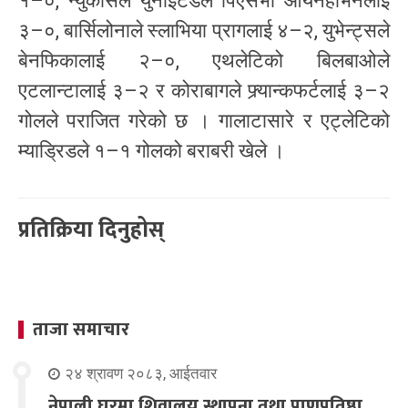
१–०, न्युकासल युनाइटेडले पिएसभी आयनहोभनलाई
३–०, बार्सिलोनाले स्लाभिया प्रागलाई ४–२, युभेन्ट्सले
बेनफिकालाई २–०, एथलेटिको बिलबाओले
एटलान्टालाई ३–२ र कोराबागले फ्र्यान्कफर्टलाई ३–२
गोलले पराजित गरेको छ । गालाटासारे र एट्लेटिको
म्याड्रिडले १–१ गोलको बराबरी खेले ।
प्रतिक्रिया दिनुहोस्
ताजा समाचार
२४ श्रावण २०८३, आईतवार
नेपाली घरमा शिवालय स्थापना तथा प्राणप्रतिष्ठा