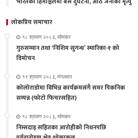
भारतको हिमाञ्चलमा बस दुर्घटना, आठ जनाको मृत्यु
लोकप्रिय समाचार
१८ श्रावण २०८३, सोमबार
गुरुसम्मान तथा ‘निशिम सुगन्ध’ स्मारिका-१ को
विमोचन
१९ श्रावण २०८३, मंगलवार
कोलोराडोमा विभिन्न कार्यक्रमसंगै समर पिकनिक
सम्पन्न (फोटो फिचरसहित)
१८ श्रावण २०८३, सोमबार
निम्सदाइ सहितका आरोहीको निधनपछि
पर्वतारोहण क्षेत्र शोकाकुल