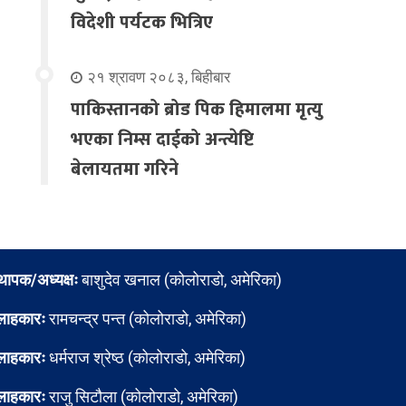
विदेशी पर्यटक भित्रिए
२१ श्रावण २०८३, बिहीबार
पाकिस्तानको ब्रोड पिक हिमालमा मृत्यु
भएका निम्स दाईको अन्त्येष्टि
बेलायतमा गरिने
्थापक/अध्यक्षः
बाशुदेव खनाल (कोलोराडो, अमेरिका)
लाहकारः
रामचन्द्र पन्त (कोलोराडो, अमेरिका)
लाहकारः
धर्मराज श्रेष्ठ (कोलोराडो, अमेरिका)
लाहकारः
राजु सिटौला (कोलोराडो, अमेरिका)