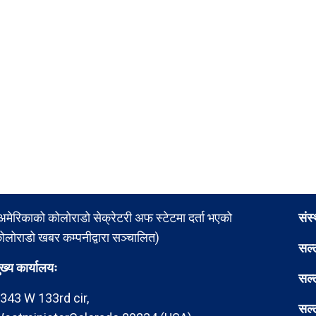
अमेरिकाको कोलोराडो सेक्रेटरी अफ स्टेटमा दर्ता भएको
संस
ोलोराडो खबर कम्पनीद्वारा सञ्चालित)
सल्
ुख्य कार्यालयः
सल्
343 W 133rd cir,
सल्