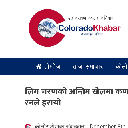
Skip
to
२३ श्रावण २०८३, शनिबार
content
होमपेज
ताजा समाचार
कोलो
लिग चरणको अन्तिम खेलमा कर्
रनले हरायो
कोलोराडोखबर संवाददाता
,
December 8th,