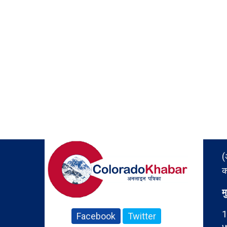
(
क
म
1
Facebook
Twitter