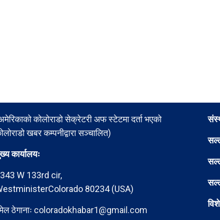
अमेरिकाको कोलोराडो सेक्रेटरी अफ स्टेटमा दर्ता भएको
संस
ोलोराडो खबर कम्पनीद्वारा सञ्चालित)
सल्
ुख्य कार्यालयः
सल्
343 W 133rd cir,
सल्
estministerColorado 80234 (USA)
विश
मेल ठेगानाः
coloradokhabar1@gmail.com