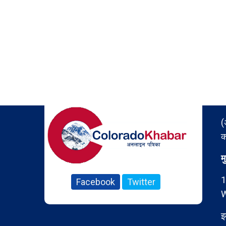
(
क
म
1
Facebook
Twitter
W
इ