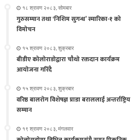
१८ श्रावण २०८३, सोमबार
गुरुसम्मान तथा ‘निशिम सुगन्ध’ स्मारिका-१ को
विमोचन
१५ श्रावण २०८३, शुक्रबार
बीडीए कोलोराडोद्वारा चौथो रक्तदान कार्यक्रम
आयोजना गरिंदै
१५ श्रावण २०८३, शुक्रबार
वरिष्ठ बालरोग विशेषज्ञ प्राडा बराललाई अन्तर्राष्ट्रिय
सम्मान
१९ श्रावण २०८३, मंगलवार
कोलोराडोमा विभिन्न कार्यक्रमसंगै समर पिकनिक