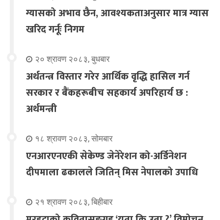
ग्यासको अभाव छैन, आवश्यकताअनुसार मात्र ग्यास
खरिद गर्नूः निगम
२० श्रावण २०८३, बुधबार
अर्थतन्त्र विस्तार गरेर आर्थिक वृद्धि हासिल गर्न
सरकार र बैंकहरूबीच सहकार्य अपरिहार्य छ :
अर्थमन्त्री
१८ श्रावण २०८३, सोमबार
एनआरएनएकी सेकेण्ड जेनेरेशन को-अर्डिनेशन
दीपमाला ढकालले जितिन् मिस नेपालको उपाधि
२१ श्रावण २०८३, बिहीबार
मरहट्टाको कवितासङ्ग्रह ‘यता कि उता ?’ विमोचन