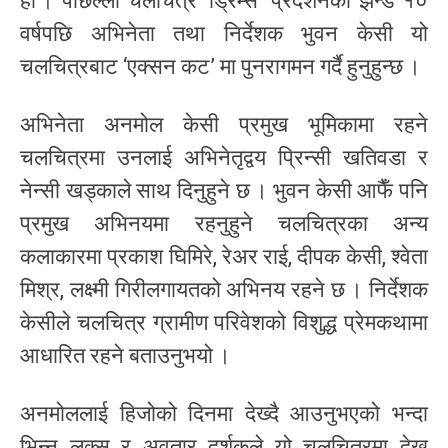
हो । पछिल्लो चलचित्र ‘ड्रिम्स’ प्रदर्शनको झन्डै १०
वर्षपछि अभिनेता तथा निर्देशक भुवन केसी यो
चलचित्रबाट ‘एक्सन कट’ मा पुनरागमन गर्दै हुनुहुन्छ ।
अभिनेता अनमोल केसी प्रमुख भूमिकामा रहने
चलचित्रमा उनलाई अभिनेतृद्वय प्रिन्सी खतिवडा र
नेन्सी खड्काले साथ दिनुहुने छ । भुवन केसी आफैँ पनि
प्रमुख अभिनयमा रहनुहुने चलचित्रका अन्य
कलाकारमा प्रकाश घिमिरे, रेअर राई, दीपक केसी, श्वेता
मिश्र, लक्ष्मी गिरीलगायतको अभिनय रहने छ । निर्देशक
केसीले चलचित्र ग्रामीण परिवेशको विशुद्ध प्रेमकथामा
आधारित रहने बताउनुभयो ।
अनमोललाई हिजोको दिनमा देख्दै आउनुभएको भन्दा
भिन्न लुक्स र अवतार दर्शकले यो चलचित्रमा देख्न