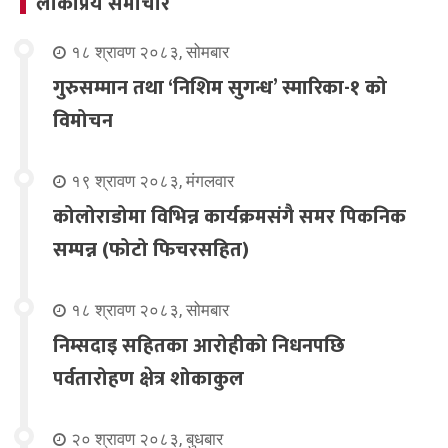
लोकप्रिय समाचार
१८ श्रावण २०८३, सोमबार
गुरुसम्मान तथा ‘निशिम सुगन्ध’ स्मारिका-१ को
विमोचन
१९ श्रावण २०८३, मंगलवार
कोलोराडोमा विभिन्न कार्यक्रमसंगै समर पिकनिक
सम्पन्न (फोटो फिचरसहित)
१८ श्रावण २०८३, सोमबार
निम्सदाइ सहितका आरोहीको निधनपछि
पर्वतारोहण क्षेत्र शोकाकुल
२० श्रावण २०८३, बुधबार