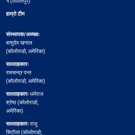
५ (ललितपुर)
हाम्रो टीम
संस्थापक/अध्यक्षः
बाशुदेव खनाल
(कोलोराडो, अमेरिका)
सल्लाहकारः
रामचन्द्र पन्त
(कोलोराडो, अमेरिका)
सल्लाहकारः
धर्मराज
श्रेष्ठ (कोलोराडो,
अमेरिका)
सल्लाहकारः
राजु
सिटौला (कोलोराडो,