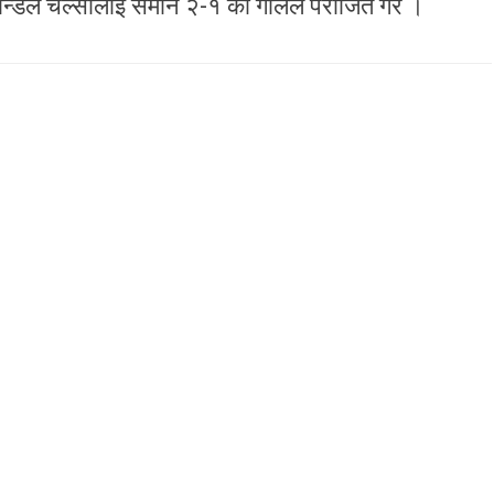
ान्डले चेल्सीलाई समान २-१ को गोलले पराजित गरे ।