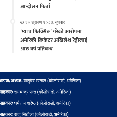
आन्दोलन फिर्ता
२० श्रावण २०८३, बुधबार
‘म्याच फिक्सिङ’ गरेको आरोपमा
अमेरिकी क्रिकेटर अखिलेश रेड्डीलाई
आठ वर्ष प्रतिबन्ध
्थापक/अध्यक्षः
बाशुदेव खनाल (कोलोराडो, अमेरिका)
लाहकारः
रामचन्द्र पन्त (कोलोराडो, अमेरिका)
लाहकारः
धर्मराज श्रेष्ठ (कोलोराडो, अमेरिका)
लाहकारः
राजु सिटौला (कोलोराडो, अमेरिका)