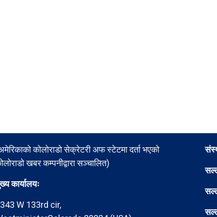
अमेरिकाको कोलोराडो सेक्रेटरी अफ स्टेटमा दर्ता भएको
संस
ोलोराडो खबर कम्पनीद्वारा सञ्चालित)
सल्
ुख्य कार्यालयः
सल्
343 W 133rd cir,
सल्