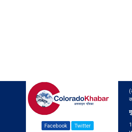
(
क
म
1
Facebook
Twitter