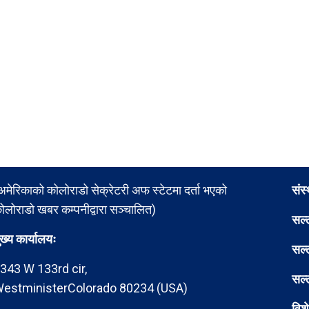
अमेरिकाको कोलोराडो सेक्रेटरी अफ स्टेटमा दर्ता भएको
संस
ोलोराडो खबर कम्पनीद्वारा सञ्चालित)
सल्
ुख्य कार्यालयः
सल्
343 W 133rd cir,
सल्
estministerColorado 80234 (USA)
विश