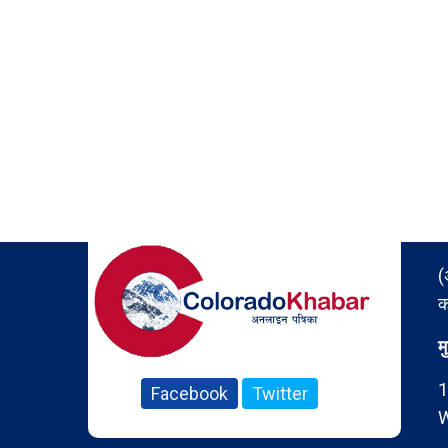
(
क
म
1
Facebook
Twitter
W