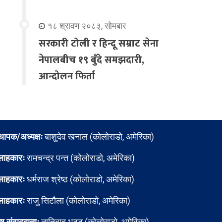
१८ श्रावण २०८३, सोमबार
सरकारी टोली र हिन्दू सम्राट सेना
नेपालबीच १९ बुँदे समझदारी,
आन्दोलन फिर्ता
्थापक/अध्यक्षः
बाशुदेव खनाल (कोलोराडो, अमेरिका)
लाहकारः
रामचन्द्र पन्त (कोलोराडो, अमेरिका)
लाहकारः
धर्मराज श्रेष्ठ (कोलोराडो, अमेरिका)
लाहकारः
राजु सिटौला (कोलोराडो, अमेरिका)
ेष संवाददाताः
नातिबाबु भट्ट (कोलोराडो, अमेरिका)