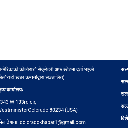
अमेरिकाको कोलोराडो सेक्रेटरी अफ स्टेटमा दर्ता भएको
संस
ोलोराडो खबर कम्पनीद्वारा सञ्चालित)
सल्
ुख्य कार्यालयः
सल्
343 W 133rd cir,
सल्
estministerColorado 80234 (USA)
विश
मेल ठेगानाः
coloradokhabar1@gmail.com