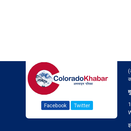
(
क
म
1
Facebook
Twitter
W
इ