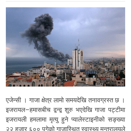
एजेन्सी । गाजा क्षेत्र लामो समयदेखि तनावग्रस्त छ ।
इजरायल–हमासबीच द्वन्द्व शुरु भएदेखि गाजा पट्टीमा
इजरायली हमलामा मृत्यु हुने प्यालेस्टाइनीको सङ्ख्या
२२ हजार ६०० पुगेको गाजास्थित स्वास्थ्य मन्त्रालयले