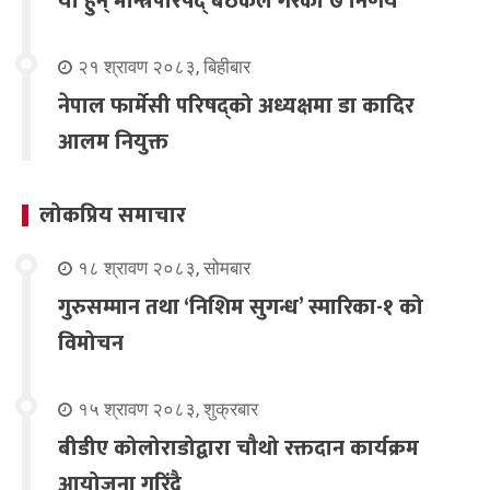
यी हुन् मन्त्रिपरिषद् बैठकले गरेका ७ निर्णय
२१ श्रावण २०८३, बिहीबार
नेपाल फार्मेसी परिषद्को अध्यक्षमा डा कादिर
आलम नियुक्त
लोकप्रिय समाचार
१८ श्रावण २०८३, सोमबार
गुरुसम्मान तथा ‘निशिम सुगन्ध’ स्मारिका-१ को
विमोचन
१५ श्रावण २०८३, शुक्रबार
बीडीए कोलोराडोद्वारा चौथो रक्तदान कार्यक्रम
आयोजना गरिंदै