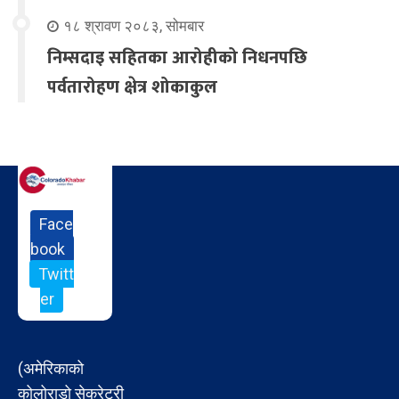
१८ श्रावण २०८३, सोमबार
निम्सदाइ सहितका आरोहीको निधनपछि
पर्वतारोहण क्षेत्र शोकाकुल
Face
book
Twitt
er
(अमेरिकाको
कोलोराडो सेक्रेटरी