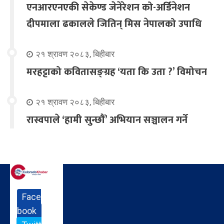
एनआरएनएकी सेकेण्ड जेनेरेशन को-अर्डिनेशन
दीपमाला ढकालले जितिन् मिस नेपालको उपाधि
२१ श्रावण २०८३, बिहीबार
मरहट्टाको कवितासङ्ग्रह ‘यता कि उता ?’ विमोचन
२१ श्रावण २०८३, बिहीबार
रास्वपाले ‘हामी सुन्छौँ’ अभियान सञ्चालन गर्ने
Face
book