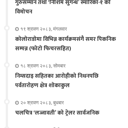
गुरुसम्मान तथा ‘निशिम सुगन्ध’ स्मारिका-१ को
विमोचन
१९ श्रावण २०८३, मंगलवार
कोलोराडोमा विभिन्न कार्यक्रमसंगै समर पिकनिक
सम्पन्न (फोटो फिचरसहित)
१८ श्रावण २०८३, सोमबार
निम्सदाइ सहितका आरोहीको निधनपछि
पर्वतारोहण क्षेत्र शोकाकुल
२० श्रावण २०८३, बुधबार
चलचित्र ‘लज्जावती’ को ट्रेलर सार्वजनिक