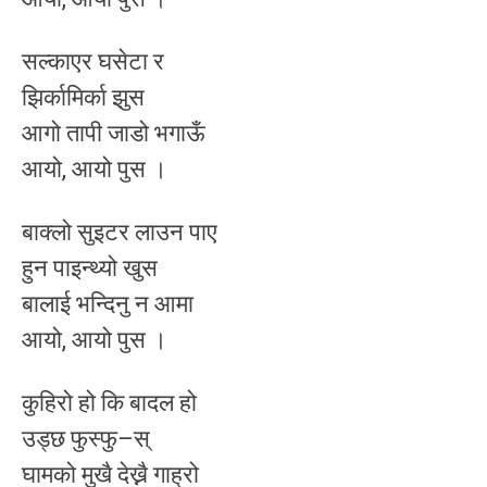
सल्काएर घसेटा र
झिर्कामिर्का झुस
आगो तापी जाडो भगाऊँ
आयो, आयो पुस ।
बाक्लो सुइटर लाउन पाए
हुन पाइन्थ्यो खुस
बालाई भन्दिनु न आमा
आयो, आयो पुस ।
कुहिरो हो कि बादल हो
उड्छ फुस्फु–स्
घामको मुखै देख्नै गाह्रो