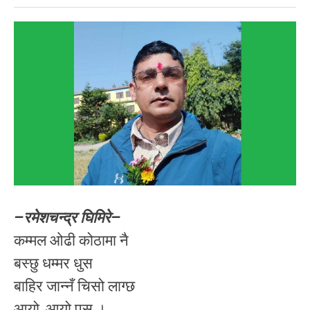
–रमेशचन्द्र घिमिरे–
कम्मल ओढी कोठामा नै
बस्छु धम्मर धुस
बाहिर जान्नँ चिसो लाग्छ
आयो, आयो पुस ।