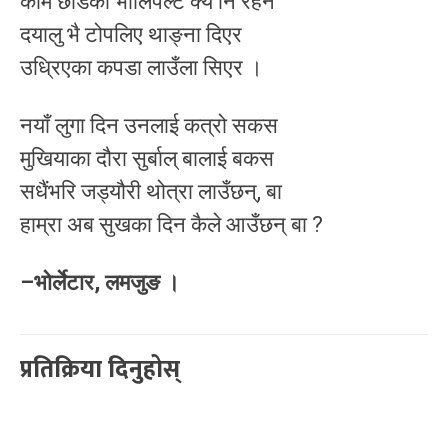
काम छोडेको भोलिपल्ट क्यै नि रहेन
दयालु भै टोपलिए थाङ्ना दिएर
उध्रिएका कपडा लाउँला सिएर ।
नयाँ लुगा दिन उनलाई कत्रो सकस
मुखियाका दौरा सुर्बाल् बालाई बकस
सधैंभरि जड्यौरी थोत्रा लाउँछन्, बा
हाम्रा अब सुखका दिन कैले आउँछन् बा ?
–भोर्लेटार, लमजुङ ।
प्रतिक्रिया दिनुहोस्