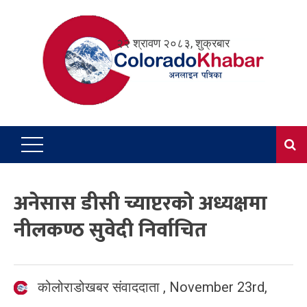
Skip
to
२२ श्रावण २०८३, शुक्रबार
content
अनेसास डीसी च्याप्टरको अध्यक्षमा
नीलकण्ठ सुवेदी निर्वाचित
कोलोराडोखबर संवाददाता
,
November 23rd,