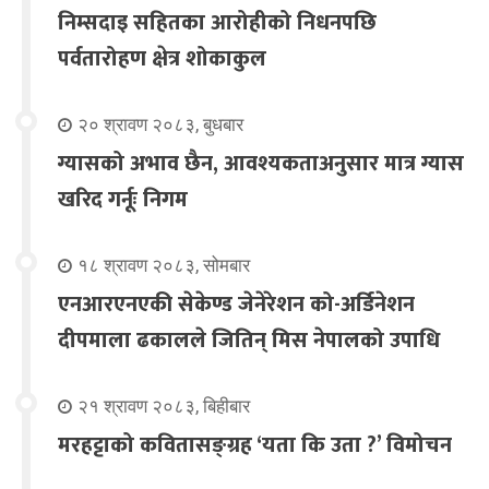
निम्सदाइ सहितका आरोहीको निधनपछि
पर्वतारोहण क्षेत्र शोकाकुल
२० श्रावण २०८३, बुधबार
ग्यासको अभाव छैन, आवश्यकताअनुसार मात्र ग्यास
खरिद गर्नूः निगम
१८ श्रावण २०८३, सोमबार
एनआरएनएकी सेकेण्ड जेनेरेशन को-अर्डिनेशन
दीपमाला ढकालले जितिन् मिस नेपालको उपाधि
२१ श्रावण २०८३, बिहीबार
मरहट्टाको कवितासङ्ग्रह ‘यता कि उता ?’ विमोचन