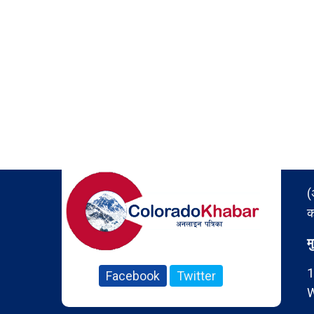
(
क
म
1
Facebook
Twitter
W