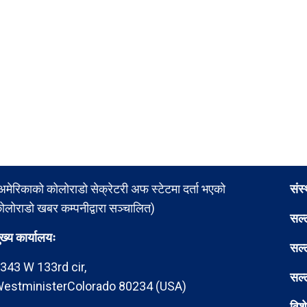
अमेरिकाको कोलोराडो सेक्रेटरी अफ स्टेटमा दर्ता भएको
संस
ोलोराडो खबर कम्पनीद्वारा सञ्चालित)
सल्
ुख्य कार्यालयः
सल्
343 W 133rd cir,
सल्
estministerColorado 80234 (USA)
विश