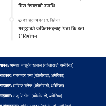
मिस नेपालको उपाधि
२१ श्रावण २०८३, बिहीबार
मरहट्टाको कवितासङ्ग्रह ‘यता कि उता
?’ विमोचन
्थापक/अध्यक्षः
बाशुदेव खनाल (कोलोराडो, अमेरिका)
लाहकारः
रामचन्द्र पन्त (कोलोराडो, अमेरिका)
लाहकारः
धर्मराज श्रेष्ठ (कोलोराडो, अमेरिका)
लाहकारः
राजु सिटौला (कोलोराडो, अमेरिका)
ेष संवाददाताः
नातिबाबु भट्ट (कोलोराडो, अमेरिका)