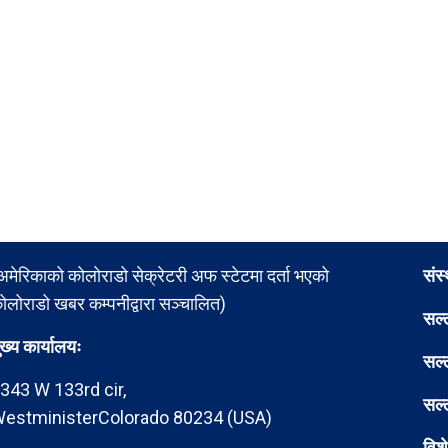
अमेरिकाको कोलोराडो सेक्रेटरी अफ स्टेटमा दर्ता भएको
संस
ोलोराडो खबर कम्पनीद्वारा सञ्चालित)
सल्
ुख्य कार्यालयः
सल्
343 W 133rd cir,
सल्
estministerColorado 80234 (USA)
विश