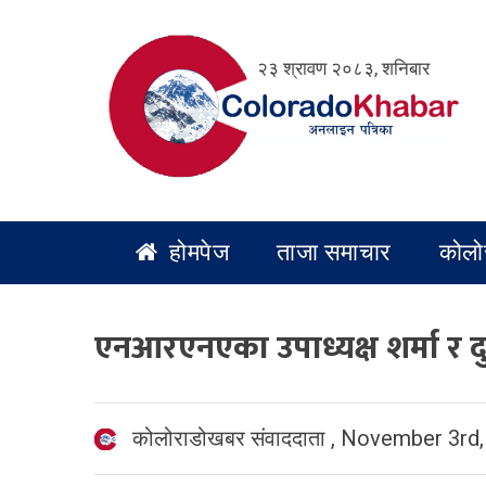
Skip
to
२३ श्रावण २०८३, शनिबार
content
होमपेज
ताजा समाचार
कोलो
एनआरएनएका उपाध्यक्ष शर्मा र द
कोलोराडोखबर संवाददाता
,
November 3rd,