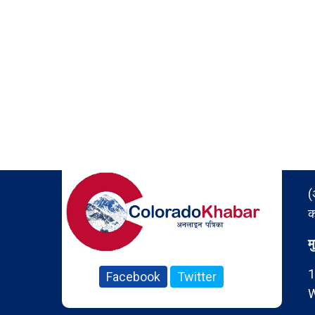
(
क
म
1
Facebook
Twitter
W