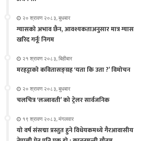
२० श्रावण २०८३, बुधबार
ग्यासको अभाव छैन, आवश्यकताअनुसार मात्र ग्यास
खरिद गर्नूः निगम
२१ श्रावण २०८३, बिहीबार
मरहट्टाको कवितासङ्ग्रह ‘यता कि उता ?’ विमोचन
२० श्रावण २०८३, बुधबार
चलचित्र ‘लज्जावती’ को ट्रेलर सार्वजनिक
१९ श्रावण २०८३, मंगलवार
यो वर्ष संसद्मा प्रस्तुत हुने विधेयकमध्ये गैरआवासीय
नेपाली ऐन पनि एक हो : कानुनमन्त्री गौतम