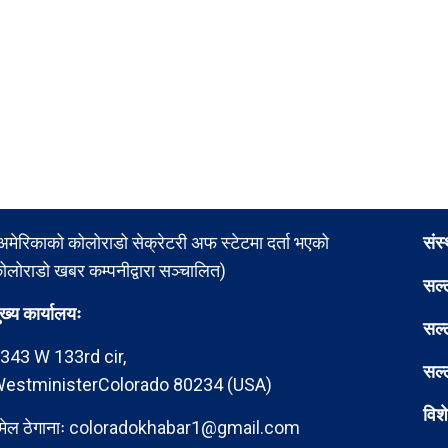
अमेरिकाको कोलोराडो सेक्रेटरी अफ स्टेटमा दर्ता भएको
संस
ोलोराडो खबर कम्पनीद्वारा सञ्चालित)
सल्
ुख्य कार्यालयः
सल्
343 W 133rd cir,
सल्
estministerColorado 80234 (USA)
विश
मेल ठेगानाः
coloradokhabar1@gmail.com