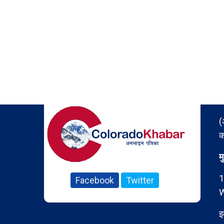
(
क
म
1
Facebook
Twitter
W
इ