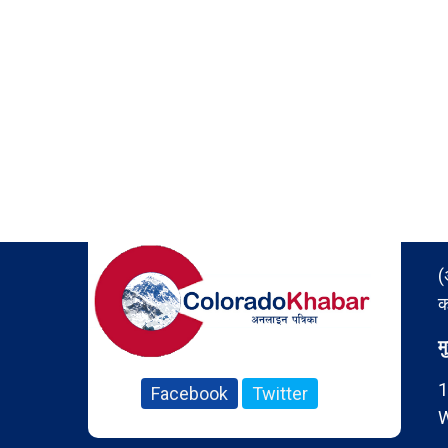
(
क
म
1
Facebook
Twitter
W