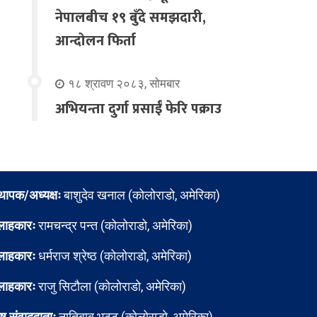
नेपालबीच १९ बुँदे समझदारी,
आन्दोलन फिर्ता
१८ श्रावण २०८३, सोमबार
अभियन्ता दुर्गा प्रसाईं फेरि पक्राउ
्थापक/अध्यक्षः
बाशुदेव खनाल (कोलोराडो, अमेरिका)
लाहकारः
रामचन्द्र पन्त (कोलोराडो, अमेरिका)
लाहकारः
धर्मराज श्रेष्ठ (कोलोराडो, अमेरिका)
लाहकारः
राजु सिटौला (कोलोराडो, अमेरिका)
ेष संवाददाताः
नातिबाबु भट्ट (कोलोराडो, अमेरिका)