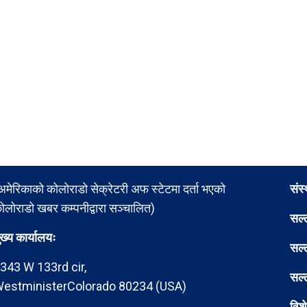
अमेरिकाको कोलोराडो सेक्रेटरी अफ स्टेटमा दर्ता भएको
संस
ोलोराडो खबर कम्पनीद्वारा सञ्चालित)
सल्
ुख्य कार्यालयः
सल्
343 W 133rd cir,
सल्
estministerColorado 80234 (USA)
विश