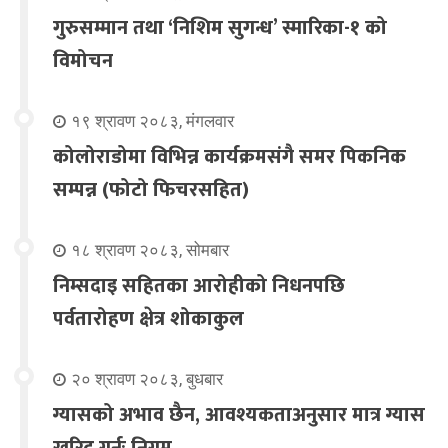
गुरुसम्मान तथा ‘निशिम सुगन्ध’ स्मारिका-१ को
विमोचन
१९ श्रावण २०८३, मंगलवार
कोलोराडोमा विभिन्न कार्यक्रमसंगै समर पिकनिक
सम्पन्न (फोटो फिचरसहित)
१८ श्रावण २०८३, सोमबार
निम्सदाइ सहितका आरोहीको निधनपछि
पर्वतारोहण क्षेत्र शोकाकुल
२० श्रावण २०८३, बुधबार
ग्यासको अभाव छैन, आवश्यकताअनुसार मात्र ग्यास
खरिद गर्नूः निगम