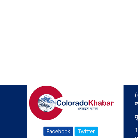
(
क
म
1
Facebook
Twitter