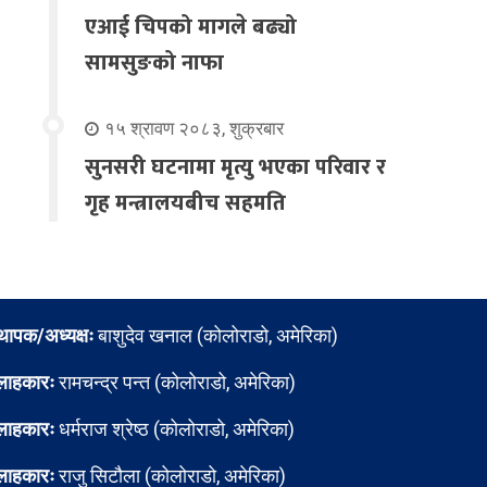
एआई चिपको मागले बढ्यो
सामसुङको नाफा
१५ श्रावण २०८३, शुक्रबार
सुनसरी घटनामा मृत्यु भएका परिवार र
गृह मन्त्रालयबीच सहमति
्थापक/अध्यक्षः
बाशुदेव खनाल (कोलोराडो, अमेरिका)
लाहकारः
रामचन्द्र पन्त (कोलोराडो, अमेरिका)
लाहकारः
धर्मराज श्रेष्ठ (कोलोराडो, अमेरिका)
लाहकारः
राजु सिटौला (कोलोराडो, अमेरिका)