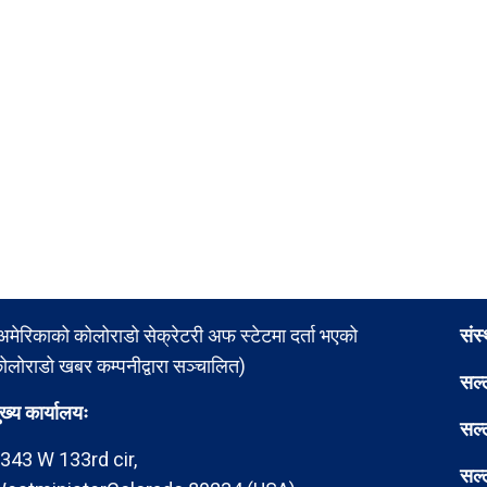
अमेरिकाको कोलोराडो सेक्रेटरी अफ स्टेटमा दर्ता भएको
संस
ोलोराडो खबर कम्पनीद्वारा सञ्चालित)
सल्
ुख्य कार्यालयः
सल्
343 W 133rd cir,
सल्