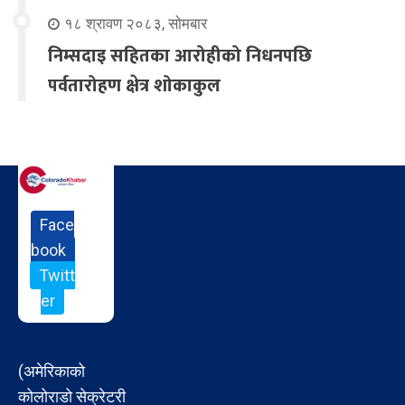
१८ श्रावण २०८३, सोमबार
निम्सदाइ सहितका आरोहीको निधनपछि
पर्वतारोहण क्षेत्र शोकाकुल
Face
book
Twitt
er
(अमेरिकाको
कोलोराडो सेक्रेटरी