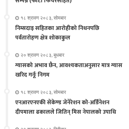
सम्पन्न (फोटो फिचरसहित)
१८ श्रावण २०८३, सोमबार
निम्सदाइ सहितका आरोहीको निधनपछि
पर्वतारोहण क्षेत्र शोकाकुल
२० श्रावण २०८३, बुधबार
ग्यासको अभाव छैन, आवश्यकताअनुसार मात्र ग्यास
खरिद गर्नूः निगम
१८ श्रावण २०८३, सोमबार
एनआरएनएकी सेकेण्ड जेनेरेशन को-अर्डिनेशन
दीपमाला ढकालले जितिन् मिस नेपालको उपाधि