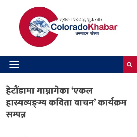
Skip
to
२२ श्रावण २०८३, शुक्रबार
content
हेटौंडामा गाम्नागेका ‘एकल
हास्यव्यङ्ग्य कविता वाचन’ कार्यक्रम
सम्पन्न